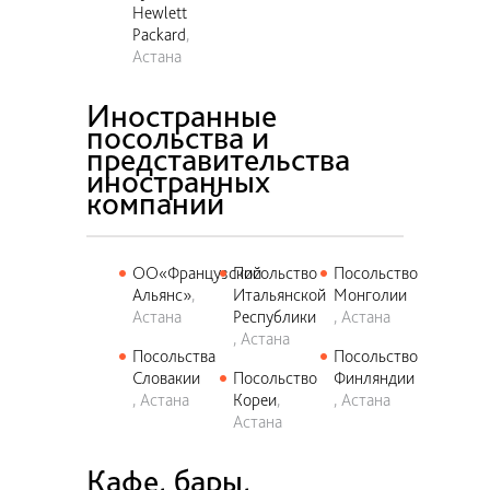
Hewlett
Packard
Астана
Иностранные
посольства и
представительства
иностранных
компаний
ОО«Французский
Посольство
Посольство
Альянс»
Итальянской
Монголии
Астана
Республики
Астана
Астана
Посольства
Посольство
Словакии
Посольство
Финляндии
Астана
Кореи
Астана
Астана
Кафе, бары,