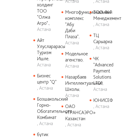
Астана
Астана
холдинг
ТОО
Многофункциональный
ТОО ФН
"Олжа
комплекс
Менеджемент
Агро".
"Абу
Астана
Астана
Даби
ТЦ
Плаза"
Айт
Сарыарка
Астана
Улусларарасы
Астана
Туризм
Модельное
Ишле
ЧК
агенство
Астана
"Advanced
Астана
Payment
Бизнес
Назарбаев
Solutions
центр "Q"
Интеллектуальные
LTD"
Астана
Школы
Астана
Астана
Бозшакольский
ЮНИСЕФ
Горно-
ОАО
Астана
Обогатительного
«ТРАНСАЭРО»
Комбинат
Казахстан
Астана
Астана
бутик