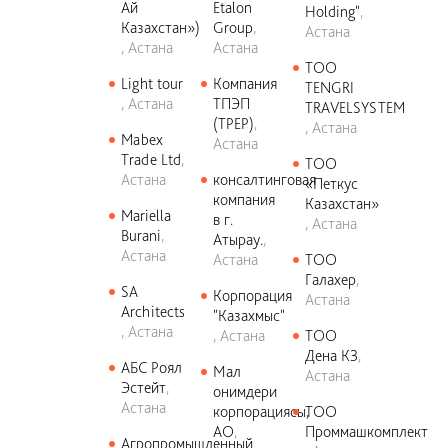
Ай
Etalon
Holding"
Казахстан»)
Group
Астана
Астана
Астана
ТОО
Light tour
Компания
TENGRI
Астана
ТПЭП
TRAVELSYSTEM
(TPEP)
Астана
Mabex
Астана
Trade Ltd
ТОО
Астана
консалтинговая
«Петкус
компания
Казахстан»
Mariella
в г.
Астана
Burani
Атырау.
Астана
Астана
ТОО
Галахер
SA
Корпорация
Астана
Architects
"Казахмыс"
Астана
Астана
ТОО
Дена К3
АБС Роял
Мал
Астана
Эстейт
онимдери
Астана
корпорациясы,
ТОО
АО
Проммашкомплект
Агропромышленный