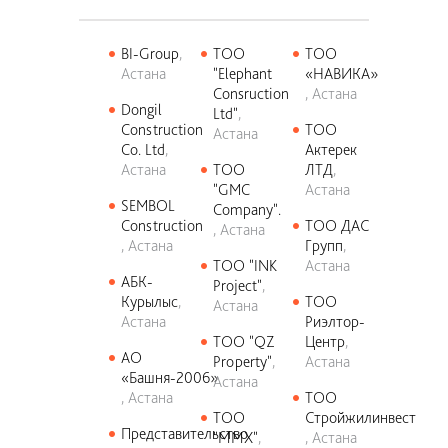
BI-Group
ТОО
ТОО
Астана
"Elephant
«НАВИКА»
Consruction
Астана
Dongil
Ltd"
Construction
ТОО
Астана
Co. Ltd
Актерек
Астана
ТОО
ЛТД
"GMC
Астана
SEMBOL
Company".
Construction
ТОО ДАС
Астана
Астана
Групп
ТОО "INK
Астана
АБК-
Project"
Курылыс
ТОО
Астана
Астана
Риэлтор-
ТОО "QZ
Центр
АО
Property"
Астана
«Башня-2006»
Астана
Астана
ТОО
ТОО
Стройжилинвест
Представительство
"ММХ"
Астана