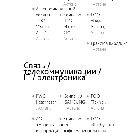
Астана
Астана
Агропромышленный
холдинг
Компания
ТОО
ТОО
"IZO-
Наяда-
"Олжа
Market
Астана
Агро".
KM".
Астана
Астана
Астана
ТрансМашХолдинг
Астана
Связь /
телекоммуникации /
IT / электроника
PWC
Компания
ТОО
Kazakhstan
"SAMSUNG
"Тамур"
Астана
"
Астана
Астана
АО
Компания
ТОО
«Национальные
по
«КазКужат»
информационные
информационной
Астана