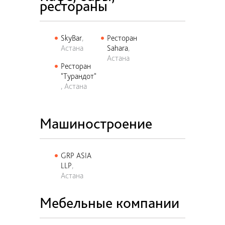
рестораны
SkyBar
Ресторан
Астана
Sahara
Астана
Ресторан
"Турандот"
Астана
Машиностроение
GRP ASIA
LLP
Астана
Мебельные компании