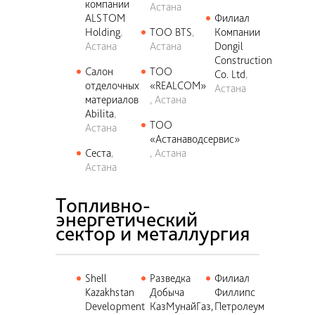
компании
Астана
ALSTOM
Филиал
Holding
ТОО BTS
Компании
Астана
Астана
Dongil
Construction
Салон
ТОО
Co. Ltd
отделочных
«REALCOM»
Астана
материалов
Астана
Abilita
ТОО
Астана
«Астанаводсервис»
Сеста
Астана
Астана
Топливно-
энергетический
сектор и металлургия
Shell
Разведка
Филиал
Kazakhstan
Добыча
Филлипс
Development
КазМунайГаз,
Петролеум