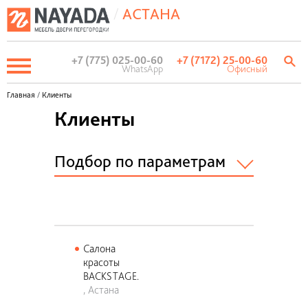
/
АСТАНА
+7 (775) 025-00-60
+7 (7172) 25-00-60
WhatsApp
Офисный
Главная
/
Клиенты
Клиенты
Подбор по параметрам
Виды деятельности
Автосалоны / автодилеры
Салона
Агентства недвижимости /
красоты
Риэлтерские компании
BACKSTAGE.
Архитектурные мастерские и
Астана
дизайн бюро
Банковская и финансовая