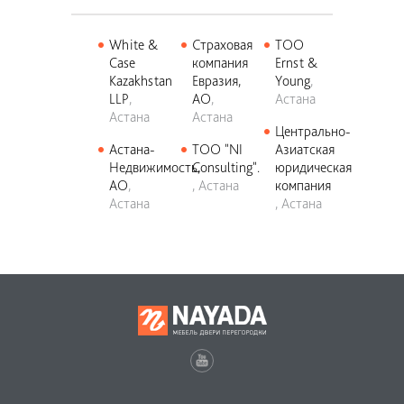
White &
Страховая
ТОО
Case
компания
Ernst &
Kazakhstan
Евразия,
Young
LLP
АО
Астана
Астана
Астана
Центрально-
Астана-
ТОО "NI
Азиатская
Недвижимость,
Consulting".
юридическая
АО
Астана
компания
Астана
Астана