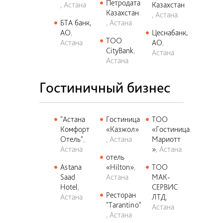
Петродата
Астана
Казахстан
Казахстан
Астана
БТА банк,
Астана
АО
Цеснабанк,
ТОО
Астана
АО
CityBank
Астана
Астана
Гостиничный бизнес
"Астана
Гостиница
ТОО
Комфорт
«Казжол»
«Гостиница
Отель"
Астана
Мариотт
Астана
»
Астана
отель
Astana
«Hilton»
ТОО
Saad
Астана
МАК-
Hotel
СЕРВИС
Ресторан
Астана
ЛТД
"Tarantino"
Астана
Астана