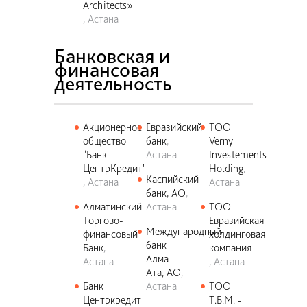
Architects»
Астана
ПОДОБРАТЬ
ОЧИСТИТЬ
Банковская и
финансовая
деятельность
Акционерное
Евразийский
ТОО
общество
банк
Verny
"Банк
Астана
Investements
ЦентрКредит"
Holding
Каспийский
Астана
Астана
банк, АО
Алматинский
Астана
ТОО
Торгово-
Евразийская
Международный
финансовый
холдинговая
банк
Банк
компания
Алма-
Астана
Астана
Ата, АО
Банк
Астана
ТОО
Центркредит
Т.Б.М. -