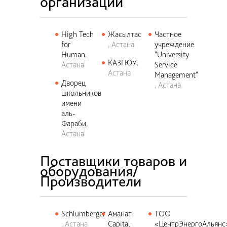
организации
High Tech
Жасылтас
Частное
for
Астана
учреждение
Human
"University
КАЗГЮУ
Астана
Service
Астана
Management"
Дворец
Астана
школьников
имени
аль-
Фараби
Астана
Поставщики товаров и
оборудования/
Производители
Schlumberger
Аманат
ТОО
Астана
Capital
«ЦентрЭнергоАльянс