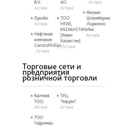
B.V.
АО
Астана
Астана
Астана
Филиал
Лукойл
ТОО
Шлюмберже
Астана
HEVEL
Лоджелко
KAZAKHSTAN
Инк
Нефтяная
(Хевел
Астана
компания
Казахстан)
ConocoPhillips
Астана
Астана
Торговые сети и
предприятия
розничной торговли
Raimbek
ТРЦ
TOO
"Керуен"
Астана
Астана
ТОО
Гидромаш