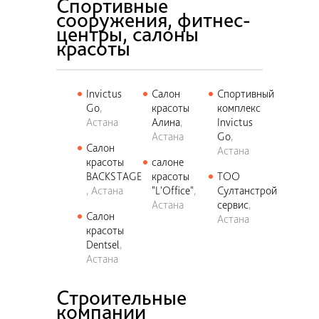
Спортивные
сооружения, фитнес-
центры, салоны
красоты
Invictus
Салон
Спортивный
Go
красоты
комплекс
Астана
Алина
Invictus
Астана
Go
Салон
Астана
красоты
салоне
BACKSTAGE
красоты
ТОО
Астана
"L'Office"
Султанстрой
Астана
сервис
Салон
Астана
красоты
Dentsel
Астана
Строительные
компании