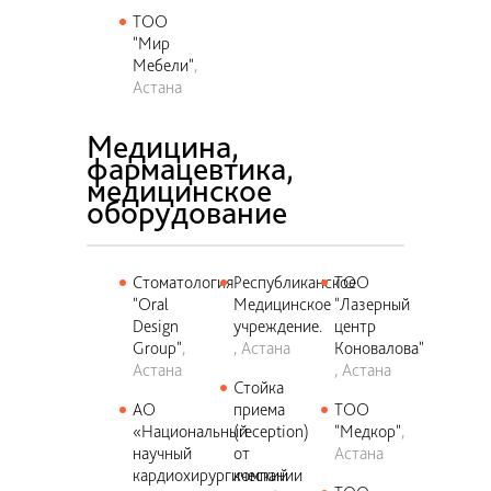
ТОО
"Мир
Мебели"
Астана
Медицина,
фармацевтика,
медицинское
оборудование
Cтоматология
Республиканское
ТОО
"Oral
Медицинское
"Лазерный
Design
учреждение.
центр
Group"
Астана
Коновалова"
Астана
Астана
Стойка
АО
приема
ТОО
«Национальный
(reception)
"Медкор"
научный
от
Астана
кардиохирургический
компании