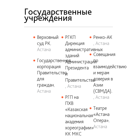
Государственные
учреждения
Верховный
РГКП
Ренко-АК
суд РК
Дирекция
Астана
Астана
административных
Совещания
зданий
Государственная
по
Администрации
корпорация
взаимодействию
Президента
Правительство
и мерам
и
для
доверия в
Правительства
граждан
Азии
Астана
Астана
(СВМДА).
РГП на
Астана
ПХВ
Театре
«Казахская
«Астана
национальная
Опера»
академия
Астана
хореографии»
КК МКС