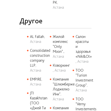
РК
Астана
Другое
AL Fallah
Жилой
Салон
Астана
комплекс
красоты
"Only
и
Consolidated
Moon".
здоровья
construction
Астана
«Nik&Ol»
company
Астана
LLP
Коворкинг
Астана
Астана
ТОО
"Turion
EMPIRE
Компания
Investment
Астана
"Шлюмберже
Group"
Лоджелко
Астана
JTI
Инк"
Kazakhstan
Астана
ТОО
(ТОО
"Verny
«Джей Ти
Компания
Investements