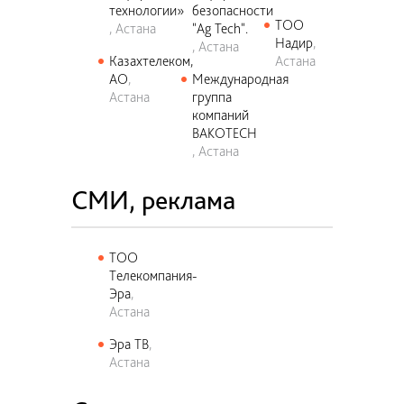
технологии»
безопасности
ТОО
Астана
"Ag Tech".
Надир
Астана
Казахтелеком,
Астана
АО
Международная
Астана
группа
компаний
BAKOTECH
Астана
СМИ, реклама
ТОО
Телекомпания-
Эра
Астана
Эра ТВ
Астана