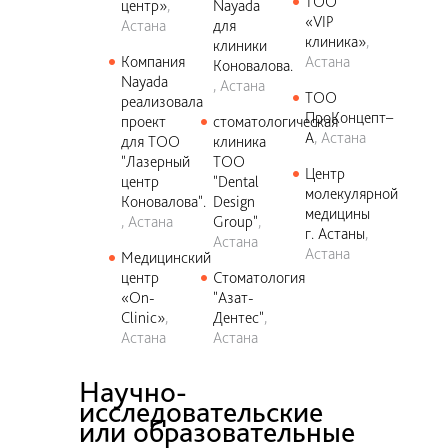
ТОО
центр»
Nayada
«VIP
Астана
для
клиника»
клиники
Компания
Астана
Коновалова.
Nayada
Астана
ТОО
реализовала
ПроКонцепт–
проект
стоматологическая
А
Астана
для ТОО
клиника
"Лазерный
ТОО
Центр
центр
"Dental
молекулярной
Коновалова".
Design
медицины
Астана
Group"
г. Астаны
Астана
Астана
Медицинский
центр
Стоматология
«On-
"Азат-
Clinic»
Дентес"
Астана
Астана
Научно-
исследовательские
или образовательные