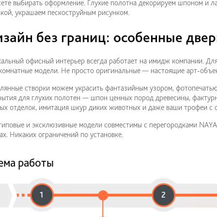
те выбирать оформление. Глухие полотна декорируем шпоном и ла
кой, украшаем пескоструйным рисунком.
изайн без границ: особенные дв
альный офисный интерьер всегда работает на имидж компании. Для
омнатные модели. Не просто оригинальные — настоящие арт-объе
лянные створки можем украсить фантазийным узором, фотопечатью,
ытия для глухих полотен — шпон ценных пород древесины, фактурн
ых отделок, имитация шкур диких животных и даже ваши трофеи с 
типовые и эксклюзивные модели совместимы с перегородками NAYAD
ах. Никаких ограничений по установке.
ема работы