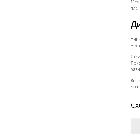
Може
плен
Д
Уник
межк
Стек
Покр
разн
Все 
стен
Сх