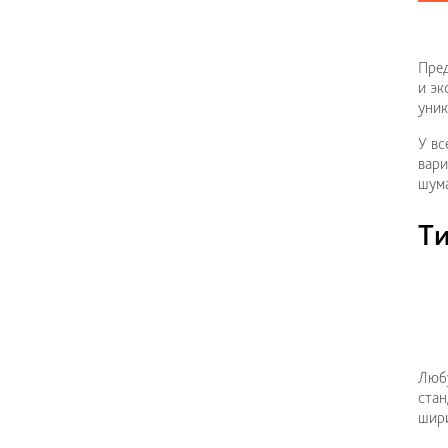
Пред
и эк
уник
У вс
вари
шума
Т
Любу
стан
шири