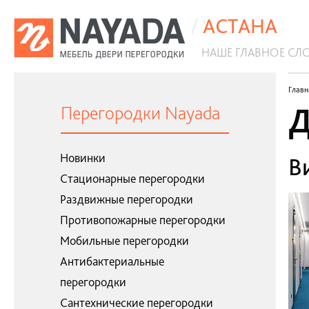
/
АСТАНА
НАШЕ ГЛАВНОЕ СЛ
Сантехнические перегородки
Главн
Д
Перегородки Nayada
Новинки
В
Стационарные перегородки
Раздвижные перегородки
Противопожарные перегородки
Мобильные перегородки
Антибактериальные
перегородки
Сантехнические перегородки