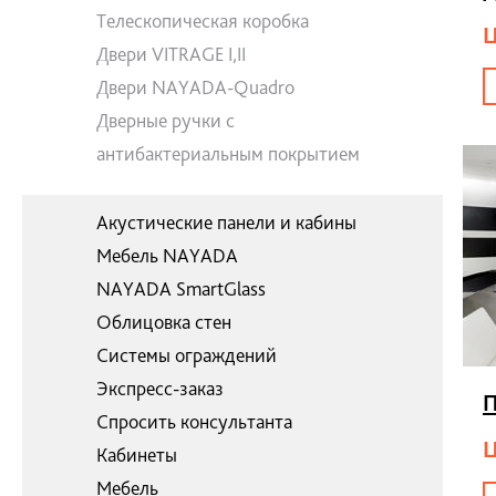
Телескопическая коробка
Ц
Двери VITRAGE I,II
Двери NAYADA-Quadro
Дверные ручки с
антибактериальным покрытием
Акустические панели и кабины
Мебель NAYADA
NAYADA SmartGlass
Облицовка стен
Системы ограждений
Экспресс-заказ
П
Спросить консультанта
Ц
Кабинеты
Мебель